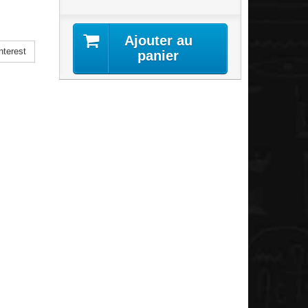
Ajouter au
nterest
panier