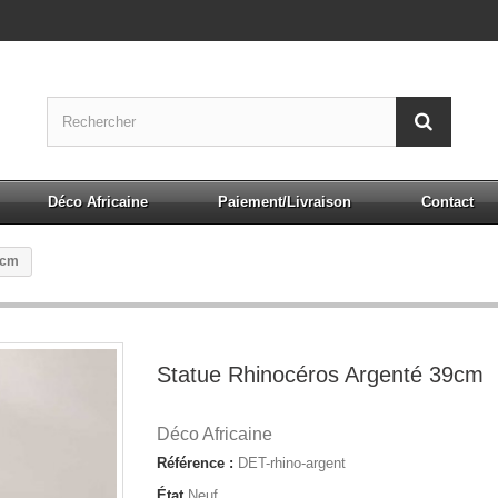
Déco Africaine
Paiement/Livraison
Contact
9cm
Statue Rhinocéros Argenté 39cm
Déco Africaine
Référence :
DET-rhino-argent
État
Neuf