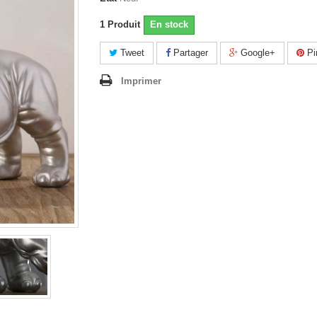
1
Produit
En stock
Tweet
Partager
Google+
Pi
Imprimer